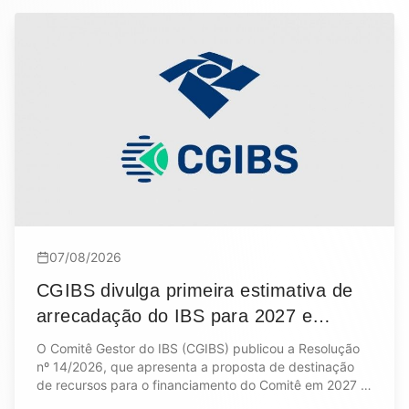
07/08/2026
CGIBS divulga primeira estimativa de
arrecadação do IBS para 2027 e
proposta de financiamento do Comitê
O Comitê Gestor do IBS (CGIBS) publicou a Resolução
Gestor
nº 14/2026, que apresenta a proposta de destinação
de recursos para o financiamento do Comitê em 2027 e
a primeira estimativa oficial de arrecadação do IBS.